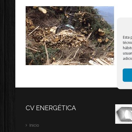
Esta 
técni
hábit
usuar
adici
CV ENERGÉTICA
Inicio