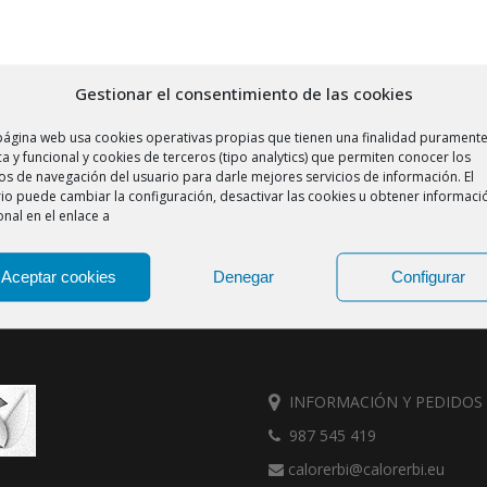
Gestionar el consentimiento de las cookies
página web usa cookies operativas propias que tienen una finalidad purament
ca y funcional y cookies de terceros (tipo analytics) que permiten conocer los
os de navegación del usuario para darle mejores servicios de información. El
io puede cambiar la configuración, desactivar las cookies u obtener informaci
onal en el enlace a
Aceptar cookies
Denegar
Configurar
INFORMACIÓN Y PEDIDOS
987 545 419
calorerbi@calorerbi.eu