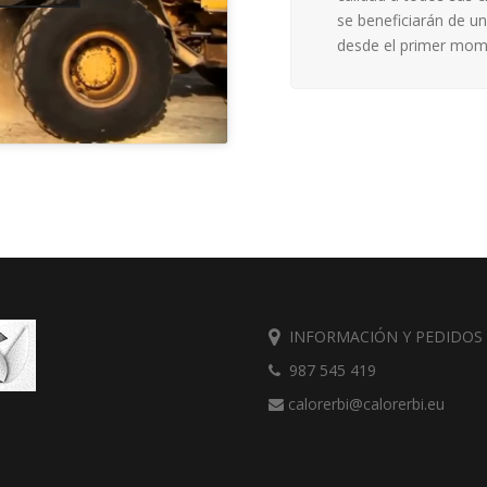
se beneficiarán de u
desde el primer mom
INFORMACIÓN Y PEDIDOS
987 545 419
calorerbi@calorerbi.eu