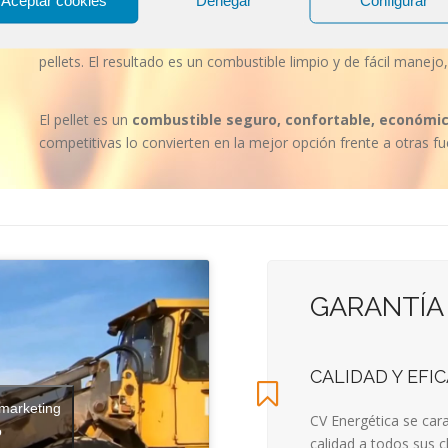
Aceptar cookies
Denegar
Configurar
El pellet es un combustible evolucionado de Biomasa para gen
limpia
. Durante el proceso de fabricación la madera es tritura
pellets. El resultado es un combustible limpio y de fácil manej
El pellet es un
combustible seguro, confortable, económi
competitivas lo convierten en la mejor opción frente a otras fu
GARANTÍA
CALIDAD Y EFIC
 marketing
CV Energética se car
o
calidad a todos sus cl