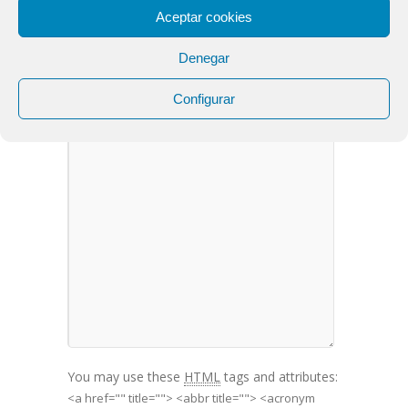
24/07/2016
Aceptar cookies
Denegar
LEAVE A COMMENT
Configurar
You may use these
HTML
tags and attributes:
<a href="" title=""> <abbr title=""> <acronym