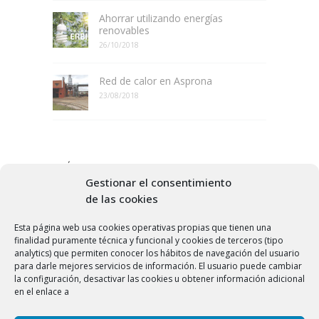
Ahorrar utilizando energías
renovables
26/10/2018
Red de calor en Asprona
23/08/2018
MÁS POPULARES
Gestionar el consentimiento
Nuevas fuentes de energía
de las cookies
19/07/2016
Esta página web usa cookies operativas propias que tienen una
finalidad puramente técnica y funcional y cookies de terceros (tipo
analytics) que permiten conocer los hábitos de navegación del usuario
Qué es el pellet
para darle mejores servicios de información. El usuario puede cambiar
25/06/2016
la configuración, desactivar las cookies u obtener información adicional
en el enlace a
Ahorro energético