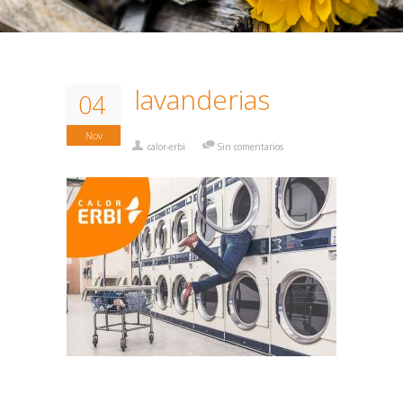
lavanderias
04
Nov
calor-erbi
Sin comentarios