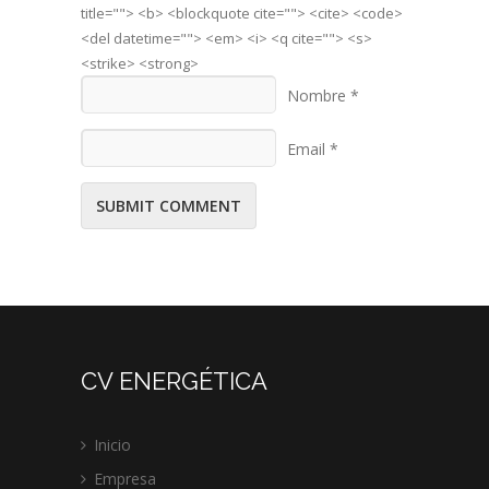
title=""> <b> <blockquote cite=""> <cite> <code>
<del datetime=""> <em> <i> <q cite=""> <s>
<strike> <strong>
Nombre *
Email *
CV ENERGÉTICA
Inicio
Empresa