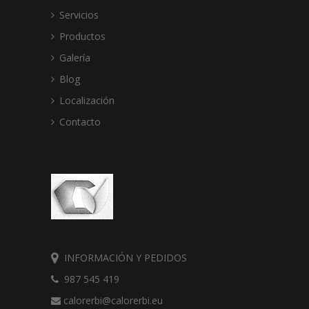
Servicios
Productos
Galería
Blog
Localización
Contacto
INFORMACIÓN Y PEDIDOS
987 545 419
calorerbi@calorerbi.eu