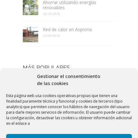
Ahorrar utilizando energías
renovables
26/10/2018
Red de calor en Asprona
23/08/2018
MÁS POPULARES
Gestionar el consentimiento
Nuevas fuentes de energía
de las cookies
19/07/2016
Esta página web usa cookies operativas propias que tienen una
finalidad puramente técnica y funcional y cookies de terceros (tipo
Qué es el pellet
analytics) que permiten conocer los hábitos de navegación del usuario
25/06/2016
para darle mejores servicios de información. El usuario puede cambiar
la configuración, desactivar las cookies u obtener información adicional
en el enlace a
Ahorro energético
24/07/2016