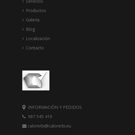
Servicios
Productos
Galería
Blog
Localización
Contacto
INFORMACIÓN Y PEDIDOS
987 545 419
calorerbi@calorerbi.eu