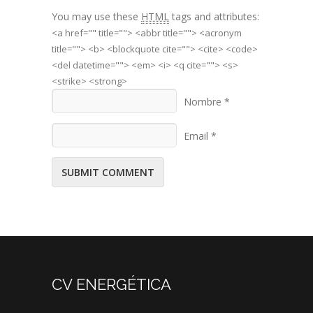
You may use these
HTML
tags and attributes:
<a href="" title=""> <abbr title=""> <acronym
title=""> <b> <blockquote cite=""> <cite> <code>
<del datetime=""> <em> <i> <q cite=""> <s>
<strike> <strong>
Nombre *
Email *
CV ENERGÉTICA