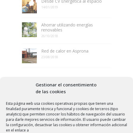
Desde CV Energética al espacio
14/01/2019
Ahorrar utilizando energías
renovables
26/10/2018
Red de calor en Asprona
23/08/2018
Gestionar el consentimiento
MÁS POPULARES
de las cookies
Nuevas fuentes de energía
Esta página web usa cookies operativas propias que tienen una
19/07/2016
finalidad puramente técnica y funcional y cookies de terceros (tipo
analytics) que permiten conocer los hábitos de navegación del usuario
para darle mejores servicios de información. El usuario puede cambiar
Qué es el pellet
la configuración, desactivar las cookies u obtener información adicional
25/06/2016
en el enlace a