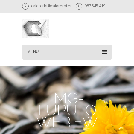
calorerbi@calorerbi.eu
987 545 419
MENU
IMG-
LUPULO
WEB.FW