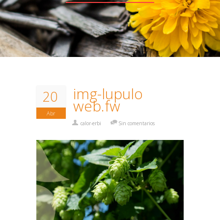
img-lupulo
20
web.fw
Abr
calor-erbi
Sin comentarios