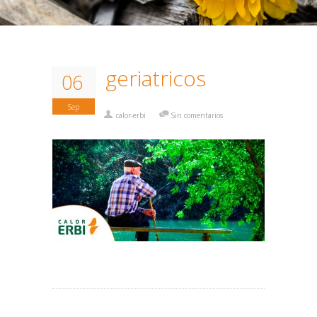
geriatricos
06
Sep
calor-erbi
Sin comentarios