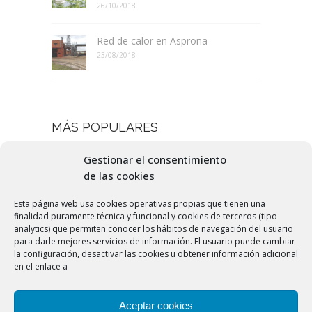
26/10/2018
Red de calor en Asprona
23/08/2018
MÁS POPULARES
Nuevas fuentes de energía
Gestionar el consentimiento
19/07/2016
de las cookies
Esta página web usa cookies operativas propias que tienen una
Qué es el pellet
finalidad puramente técnica y funcional y cookies de terceros (tipo
25/06/2016
analytics) que permiten conocer los hábitos de navegación del usuario
para darle mejores servicios de información. El usuario puede cambiar
la configuración, desactivar las cookies u obtener información adicional
en el enlace a
Ahorro energético
24/07/2016
Aceptar cookies