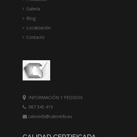
Galería
Blog
Localización
Contacto
INFORMACIÓN Y PEDIDOS
987 545 419
calorerbi@calorerbi.eu
CALIDAD CERTIFICADA