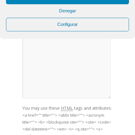
Denegar
LEAVE A COMMENT
Configurar
You may use these
HTML
tags and attributes:
<a href="" title=""> <abbr title=""> <acronym
title=""> <b> <blockquote cite=""> <cite> <code>
<del datetime=""> <em> <i> <q cite=""> <s>