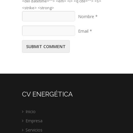
<del datetime=""> <em> <i> <q cite=""> <s>
<strike> <strong>
Nombre *
Email *
CV ENERGÉTICA
Inicio
Empresa
Servicios