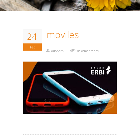
moviles
24
Feb
calor-erbi
Sin comentarios