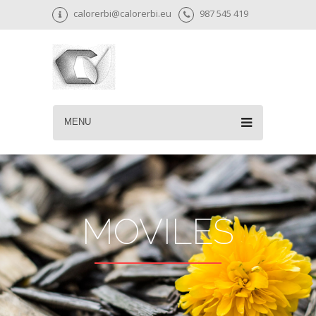
calorerbi@calorerbi.eu
987 545 419
MENU
MOVILES