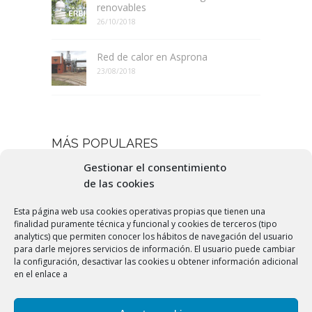
renovables
26/10/2018
Red de calor en Asprona
23/08/2018
MÁS POPULARES
Gestionar el consentimiento
Nuevas fuentes de energía
de las cookies
19/07/2016
Esta página web usa cookies operativas propias que tienen una
finalidad puramente técnica y funcional y cookies de terceros (tipo
Qué es el pellet
analytics) que permiten conocer los hábitos de navegación del usuario
25/06/2016
para darle mejores servicios de información. El usuario puede cambiar
la configuración, desactivar las cookies u obtener información adicional
en el enlace a
Ahorro energético
24/07/2016