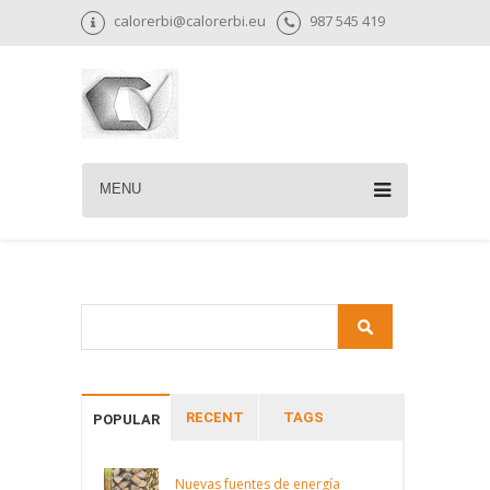
calorerbi@calorerbi.eu
987 545 419
MENU
RECENT
TAGS
POPULAR
Nuevas fuentes de energía