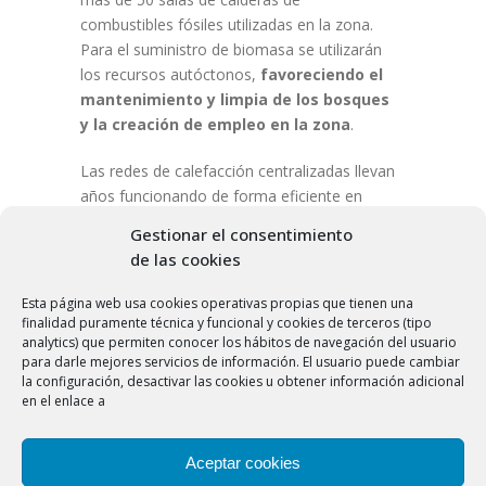
combustibles fósiles utilizadas en la zona.
Para el suministro de biomasa se utilizarán
los recursos autóctonos,
favoreciendo el
mantenimiento y limpia de los bosques
y la creación de empleo en la zona
.
Las redes de calefacción centralizadas llevan
años funcionando de forma eficiente en
más de 300 instalaciones en diversas
Gestionar el consentimiento
ciudades de España como Soria, Valladolid,
de las cookies
Barcelona y Móstoles.
Esta página web usa cookies operativas propias que tienen una
Se estima que esta nueva
finalidad puramente técnica y funcional y cookies de terceros (tipo
analytics) que permiten conocer los hábitos de navegación del usuario
instalación en Ponferrada
para darle mejores servicios de información. El usuario puede cambiar
supondrá una reducción de
la configuración, desactivar las cookies u obtener información adicional
6.000 toneladas anuales de
en el enlace a
emisiones de CO2.
Aceptar cookies