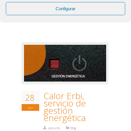
actualmente 7.600 millones de personas
Configurar
compartimos el planeta. Un nuevo informa
de […]
Calor Erbi,
28
servicio de
gestión
Jun
energética
calor-erbi
Blog