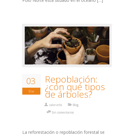
Polo Norte está situado en el océano […]
Repoblación:
03
¿con qué tipos
de árboles?
Ene
calor-erbi
Blog
Sin comentarios
La reforestación o repoblación forestal se