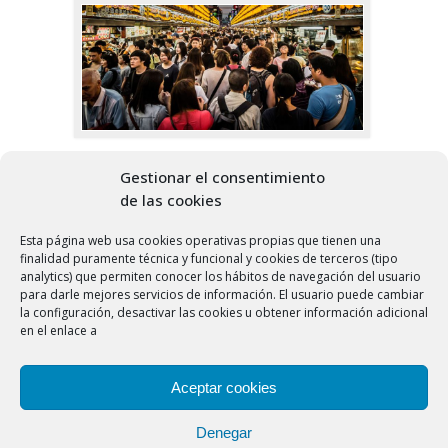
Día Mundial de
11
Gestionar el consentimiento
la Población
de las cookies
Jul
Esta página web usa cookies operativas propias que tienen una
calor-erbi
Blog
finalidad puramente técnica y funcional y cookies de terceros (tipo
Sin comentarios
analytics) que permiten conocer los hábitos de navegación del usuario
para darle mejores servicios de información. El usuario puede cambiar
la configuración, desactivar las cookies u obtener información adicional
El Programa de Naciones Unidas para el
en el enlace a
Desarrollo (PNUD) proclamó en 1989 que el
11 de julio era el Día Mundial de la
Aceptar cookies
Población, cuando la Tierra superaba los
cinco mil millones de habitantes. La cifra ha
Denegar
ido incrementándose año tras año y