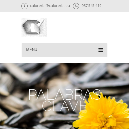
calorerbi@calorerbi.eu
987 545 419
MENU
PALABRAS
CLAVE