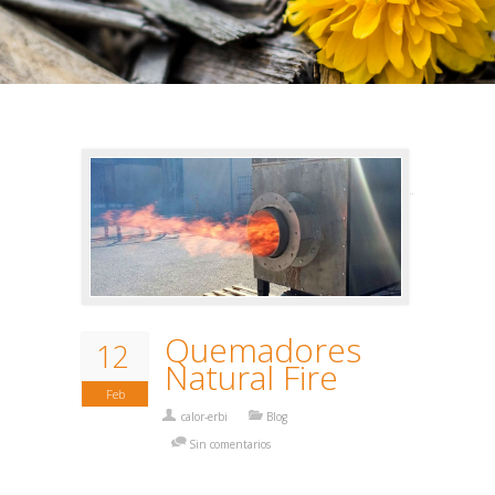
Quemadores
12
Natural Fire
Feb
calor-erbi
Blog
Sin comentarios