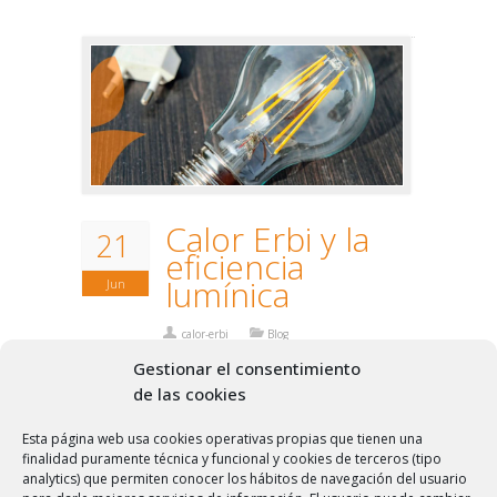
Calor Erbi y la
21
eficiencia
lumínica
Jun
calor-erbi
Blog
Sin comentarios
Gestionar el consentimiento
de las cookies
La eficiencia lumínica o luminosa mide la
Esta página web usa cookies operativas propias que tienen una
finalidad puramente técnica y funcional y cookies de terceros (tipo
relación entre el flujo luminoso, en lúmenes,
analytics) que permiten conocer los hábitos de navegación del usuario
y la potencia, en vatios (W). Cuanto mayor