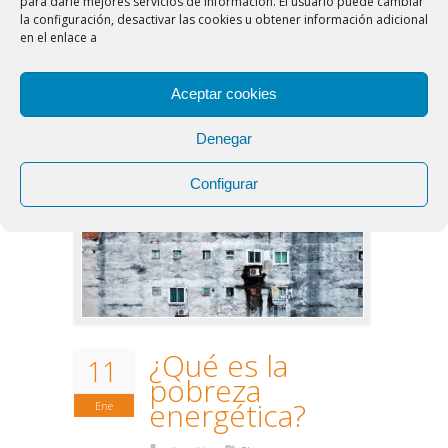
para darle mejores servicios de información. El usuario puede cambiar
sea la transformación de vatios en lúmenes,
la configuración, desactivar las cookies u obtener información adicional
mayor eficacia. La luz blanca fría o neutra es
en el enlace a
casi siempre más eficaz que la blanca cálida
debido a la sensibilidad de nuestra visión
Aceptar cookies
frente a […]
Denegar
Configurar
¿Qué es la
11
pobreza
energética?
Ene