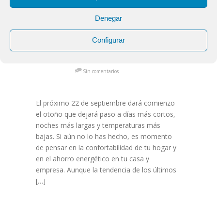
Denegar
Prepararse
20
para el otoño
Configurar
Sep
calor-erbi
Blog
Sin comentarios
El próximo 22 de septiembre dará comienzo
el otoño que dejará paso a días más cortos,
noches más largas y temperaturas más
bajas. Si aún no lo has hecho, es momento
de pensar en la confortabilidad de tu hogar y
en el ahorro energético en tu casa y
empresa. Aunque la tendencia de los últimos
[…]