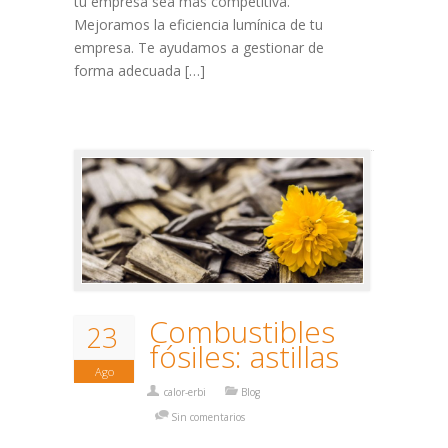
tu empresa sea más competitiva.
Mejoramos la eficiencia lumínica de tu
empresa. Te ayudamos a gestionar de
forma adecuada […]
Combustibles
23
fósiles: astillas
Ago
calor-erbi
Blog
Sin comentarios