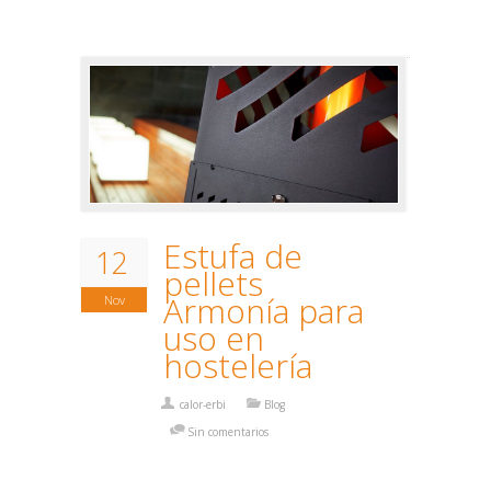
Estufa de
12
pellets
Armonía para
Nov
uso en
hostelería
calor-erbi
Blog
Sin comentarios