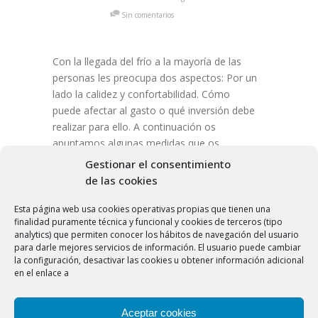
Sin comentarios
Con la llegada del frío a la mayoría de las
personas les preocupa dos aspectos: Por un
lado la calidez y confortabilidad. Cómo
puede afectar al gasto o qué inversión debe
realizar para ello. A continuación os
apuntamos algunas medidas que os
ayudarán a preparaos para los meses más
Gestionar el consentimiento
fríos del año y que te […]
de las cookies
Esta página web usa cookies operativas propias que tienen una
finalidad puramente técnica y funcional y cookies de terceros (tipo
analytics) que permiten conocer los hábitos de navegación del usuario
para darle mejores servicios de información. El usuario puede cambiar
la configuración, desactivar las cookies u obtener información adicional
en el enlace a
Aceptar cookies