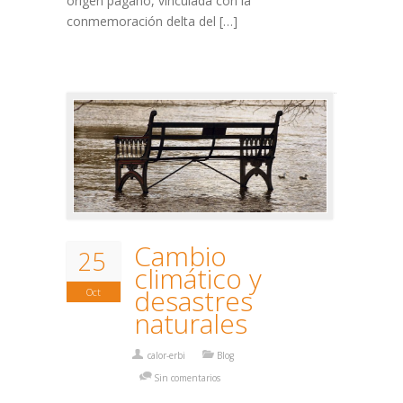
origen pagano, vinculada con la
conmemoración delta del […]
Cambio
25
climático y
desastres
Oct
naturales
calor-erbi
Blog
Sin comentarios