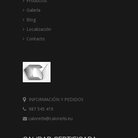
Productos
Galería
Blog
Localización
Contacto
INFORMACIÓN Y PEDIDOS
987 545 419
calorerbi@calorerbi.eu